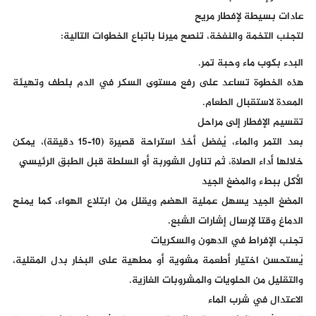
عادات بسيطة لإفطار مريح
لتجنب التخمة والنفخة، تنصح ميرنا باتباع الخطوات التالية:
البدء بكوب ماء وحبة تمر.
هذه الخطوة تساعد على رفع مستوى السكر في الدم بلطف وتهيئة
المعدة لاستقبال الطعام.
تقسيم الإفطار إلى مراحل
بعد التمر والماء، يُفضل أخذ استراحة قصيرة (10–15 دقيقة)، يمكن
خلالها أداء الصلاة، ثم تناول الشوربة أو السلطة قبل الطبق الرئيسي
الأكل ببطء والمضغ الجيد
المضغ الجيد يسهل عملية الهضم ويقلل من ابتلاع الهواء، كما يمنح
الدماغ وقتا لإرسال إشارات الشبع.
تجنب الإفراط في الدهون والسكريات
يُستحسن اختيار أطعمة مشوية أو مطهية على البخار بدل المقلية،
والتقليل من الحلويات والمشروبات الغازية.
الاعتدال في شرب الماء