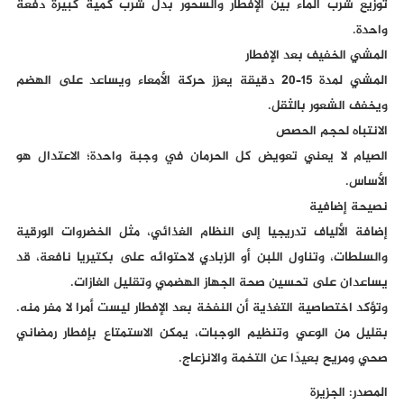
توزيع شرب الماء بين الإفطار والسحور بدل شرب كمية كبيرة دفعة
واحدة.
المشي الخفيف بعد الإفطار
المشي لمدة 15–20 دقيقة يعزز حركة الأمعاء ويساعد على الهضم
ويخفف الشعور بالثقل.
الانتباه لحجم الحصص
الصيام لا يعني تعويض كل الحرمان في وجبة واحدة؛ الاعتدال هو
الأساس.
نصيحة إضافية
إضافة الألياف تدريجيا إلى النظام الغذائي، مثل الخضروات الورقية
والسلطات، وتناول اللبن أو الزبادي لاحتوائه على بكتيريا نافعة، قد
يساعدان على تحسين صحة الجهاز الهضمي وتقليل الغازات.
وتؤكد اختصاصية التغذية أن النفخة بعد الإفطار ليست أمرا لا مفر منه.
بقليل من الوعي وتنظيم الوجبات، يمكن الاستمتاع بإفطار رمضاني
صحي ومريح بعيدًا عن التخمة والانزعاج.
المصدر: الجزيرة