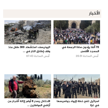
الأخبار
70 ألفا يؤدون صلاة الجمعة في
اليونيسف: استشهاد 300 طفل منذ
المسجد الأقصى
وقف إطلاق النار في ...
أمس الساعة 20:51
أمس الساعة 07:43
اسرائيل تضع خطة لإيواء جواسيسها
الاحتلال يصدر 8 أوامر إزالة أشجار من
في غزة
أراضي المواطنين ...