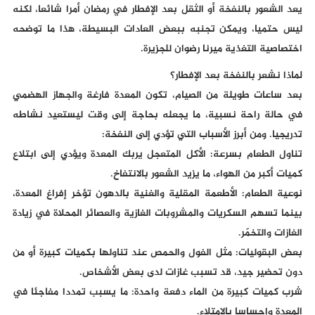
يعد الشعور بالنفخة أو الثقل بعد الإفطار في رمضان أمرا شائعا، لكنه
ليس حتميا، ويمكن تجنبه ببعض العادات البسيطة، هذا ما توضحه
اختصاصية التغذية ميرنا رضوان للجزيرة.
لماذا نشعر بالنفخة بعد الإفطار؟
بعد ساعات طويلة من الصيام، تكون المعدة فارغة والجهاز الهضمي
في حالة راحة نسبية، ما يجعله بحاجة إلى وقت ليستعيد نشاطه
تدريجيا. ومن أبرز الأسباب التي تؤدي إلى النفخة:
تناول الطعام بسرعة: الأكل المتعجل يربك المعدة ويؤدي إلى ابتلاع
كميات أكبر من الهواء، ما يزيد الشعور بالانتفاخ.
نوعية الطعام: الأطعمة المقلية والغنية بالدهون تؤخر إفراغ المعدة،
بينما تسهم السكريات والمشروبات الغازية والعصائر المحلاة في زيادة
الغازات والتخمّر.
بعض البقوليات: مثل الفول والحمص عند تناولها بكميات كبيرة أو من
دون تحضير جيد، قد تسبب غازات لدى بعض الأشخاص.
شرب كميات كبيرة من الماء دفعة واحدة: ما يسبب تمددا مفاجئا في
المعدة وإحساسا بالامتلاء.