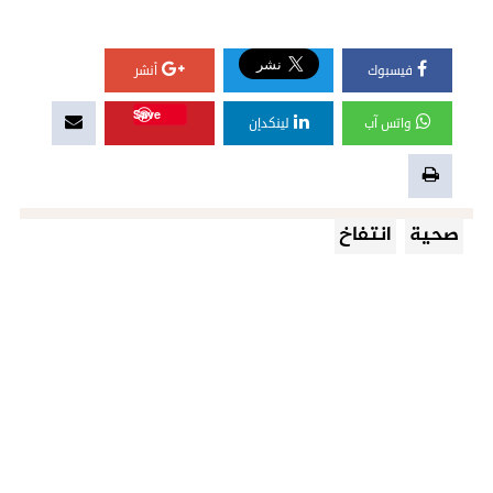
فيسبوك
أنشر
Save
واتس آب
لينكدإن
صحية
انتفاخ