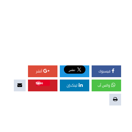
فيسبوك
أنشر
Save
واتس آب
لينكدإن