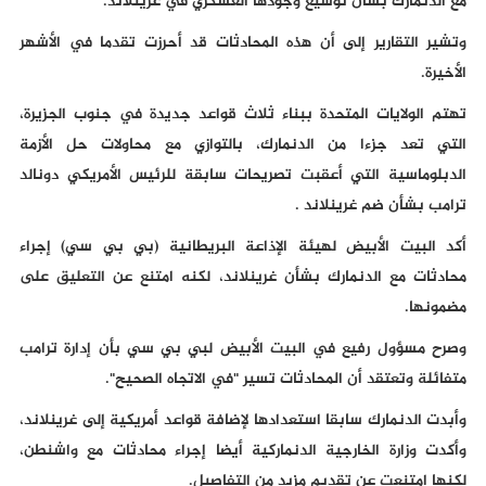
مع الدنمارك بشأن توسيع وجودها العسكري في غرينلاند.
وتشير التقارير إلى أن هذه المحادثات قد أحرزت تقدما في الأشهر
الأخيرة.
تهتم الولايات المتحدة ببناء ثلاث قواعد جديدة في جنوب الجزيرة،
التي تعد جزءا من الدنمارك، بالتوازي مع محاولات حل الأزمة
الدبلوماسية التي أعقبت تصريحات سابقة للرئيس الأمريكي دونالد
ترامب بشأن ضم غرينلاند .
أكد البيت الأبيض لهيئة الإذاعة البريطانية (بي بي سي) إجراء
محادثات مع الدنمارك بشأن غرينلاند، لكنه امتنع عن التعليق على
مضمونها.
وصرح مسؤول رفيع في البيت الأبيض لبي بي سي بأن إدارة ترامب
متفائلة وتعتقد أن المحادثات تسير "في الاتجاه الصحيح".
وأبدت الدنمارك سابقا استعدادها لإضافة قواعد أمريكية إلى غرينلاند،
وأكدت وزارة الخارجية الدنماركية أيضا إجراء محادثات مع واشنطن،
لكنها امتنعت عن تقديم مزيد من التفاصيل.