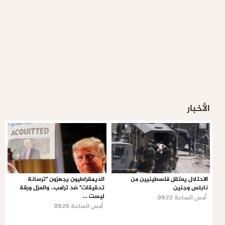
الأخبار
الاحتلال يعتقل فلسطينيين من
الديمقراطيون يجهزون "ترسانة
نابلس وجنين
تحقيقات" ضد ترامب.. والعزل ورقة
ليست ...
أمس الساعة 09:22
أمس الساعة 09:20