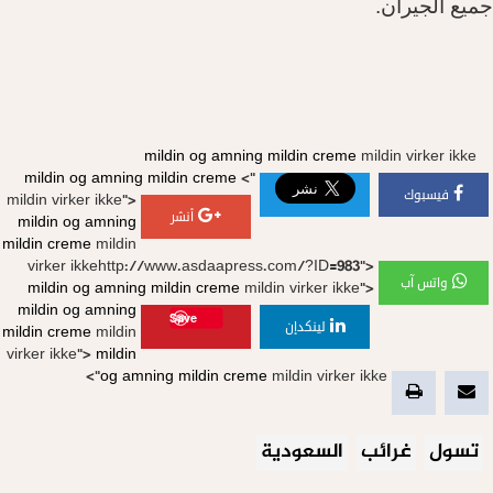
يع الجيران
.
mildin og amning
mildin creme
mildin virker ikke
mildin og amning
mildin creme
">
فيسبوك
mildin virker ikke">
أنشر
mildin og amning
mildin creme
mildin
virker ikkehttp://www.asdaapress.com/?ID=983">
واتس آب
mildin og amning
mildin creme
mildin virker ikke">
mildin og amning
Save
لينكدإن
mildin creme
mildin
virker ikke">
mildin
og amning
mildin creme
mildin virker ikke">
سول
غرائب
السعودية