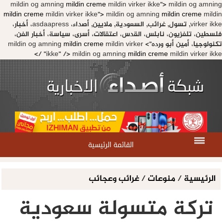
mildin og amning
mildin creme
mildin virker ikke">
mildin og amn
mildin creme
mildin virker ikke">
mildin og amning
mildin creme
mil
virker ikke, تسول, غرائب, السعودية, ملايين, أصداء، asdaapress، أخبار،
طين، تلفزيون، نابلس، القدس، اعتقالات، أسرى، سياسة، أخبار الفن،
ولوجيا، أمين أبو ورده">
mildin virker
mildin creme
mildin og amning
ikke" />
mildin og amning
mildin creme
mildin virker ikke
القائمة الرئيسية
لرئيسية
/
منوعات
/
غرائب وعجائب
تركة متسولة سعودية