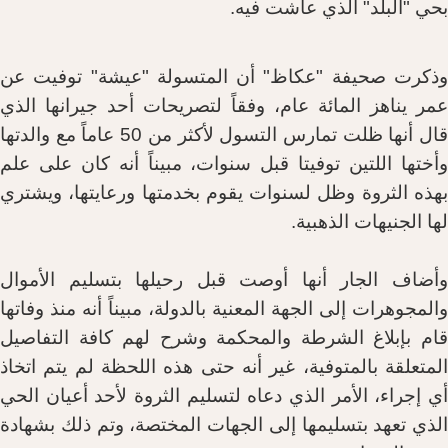
ي
"
البلد
"
الذي عاشت فيه
.
كرت صحيفة
"
عكاظ
"
أن المتسولة
"
عيشة
"
توفيت عن
ر يناهز المائة عام، وفقاً لتصريحات أحد جيرانها الذي
ل أنها ظلت تمارس التسول لأكثر من
50
عاماً مع والدتها
ختها اللتين توفيتا قبل سنوات، مبيناً أنه كان على علم
ذه الثروة وظل لسنوات يقوم بخدمتها ورعايتها، ويشتري
ا الجنيهات الذهبية
.
ضاف الجار أنها أوصت قبل رحيلها بتسليم الأموال
لمجوهرات إلى الجهة المعنية بالدولة، مبيناً أنه منذ وفاتها
م بإبلاغ الشرطة والمحكمة وشرح لهم كافة التفاصيل
متعلقة بالمتوفية، غير أنه حتى هذه اللحظة لم يتم اتخاذ
 إجراء، الأمر الذي دعاه لتسليم الثروة لأحد أعيان الحي
ذي تعهد بتسليمها إلى الجهات المختصة، وتم ذلك بشهادة