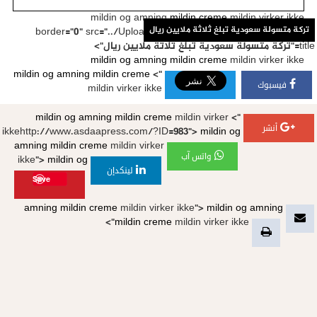
mildin og amning
mildin creme
mildin virker ikke
ركة متسولة سعودية تبلغ ثلاثة ملايين ريال
" border="0" src="../Uploads/Image/982262560021342048.jpg
بلغ ثلاثة ملايين ريال
">
mildin og amning
mildin creme
mildin virker ikke
mildin og amning
mildin creme
">
فيسبوك
mildin virker ikke
mildin og amning
mildin creme
mildin virker
">
أنشر
ikkehttp://www.asdaapress.com/?ID=983">
mildin og
amning
mildin creme
mildin virker
واتس آب
ikke">
mildin og
لينكدإن
Save
amning
mildin creme
mildin virker ikke">
mildin og amning
mildin creme
mildin virker ikke">