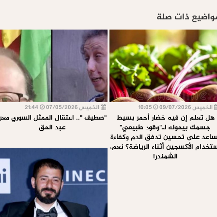
ضيع ذات صلة
يس 09/07/2026
10:05
الخميس 07/05/2026
21:44
 تعلم إن فيه خضار أحمر بسيط
"صطيف ".. اعتقال الممثل السوري معن
سمك بيحوله لـ"وقود طبيعي"
عبد الحق
د على تحسين تدفق الدم وكفاءة
دام الأكسجين أثناء الرياضة؟ نعم،
الشمندر!