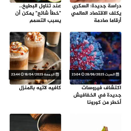
دراسة جديدة: السكري
عند تناول البطيخ..
يكلف الاقتصاد العالمي
"خطأ شائع" يمكن أن
أرقاما صادمة
يسبب التسمم
السبت 28/06/2025
23:04
الجمعة 18/04/2025
23:44
اكتشاف فيروسات
كافيه لاتيه بالمنزل
جديدة في الخفافيش
أخطر من كورونا