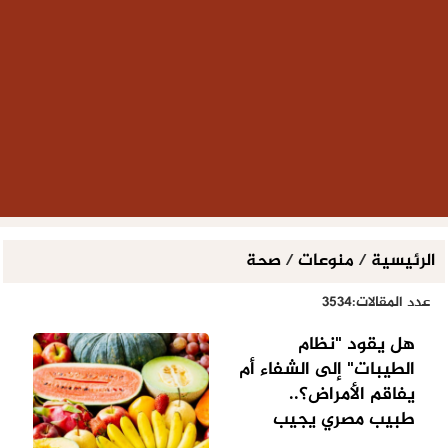
الرئيسية
/
منوعات
/
صحة
عدد المقالات:3534
هل يقود "نظام
الطيبات" إلى الشفاء أم
يفاقم الأمراض؟..
طبيب مصري يجيب