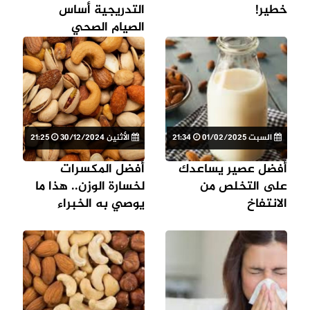
خطير!
التدريجية أساس
الصيام الصحي
السبت 01/02/2025
21:34
الأثنين 30/12/2024
21:25
أفضل عصير يساعدك
أفضل المكسرات
على التخلص من
لخسارة الوزن.. هذا ما
الانتفاخ
يوصي به الخبراء