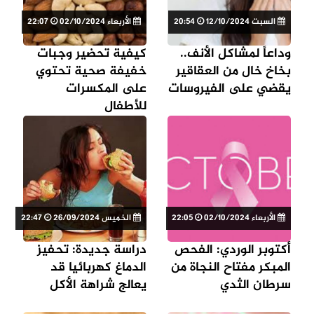
السبت 12/10/2024
20:54
الأربعاء 02/10/2024
22:07
وداعاً لمشاكل الأنف..
كيفية تحضير وجبات
بخاخ خال من العقاقير
خفيفة صحية تحتوي
يقضي على الفيروسات
على المكسرات
للأطفال
الأربعاء 02/10/2024
22:05
الخميس 26/09/2024
22:47
أكتوبر الوردي: الفحص
دراسة جديدة: تحفيز
المبكر مفتاح النجاة من
الدماغ كهربائيا قد
سرطان الثدي
يعالج شراهة الأكل