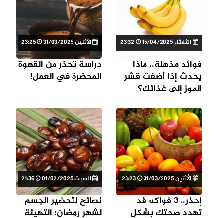
الثلاثاء 15/04/2025
23:32
الأثنين 31/03/2025
23:25
فوائد مذهلة.. ماذا
دراسة تحذر من القهوة
يحدث إذا أضفت قشر
المحضرة في العمل!
الموز إلى غذائك؟
الأثنين 31/03/2025
23:23
السبت 01/02/2025
21:36
إحذر.. 3 فواكه قد
نصائح لتحضير الجسم
تهدد صحتك بشكل
لشهر رمضان: التهيئة