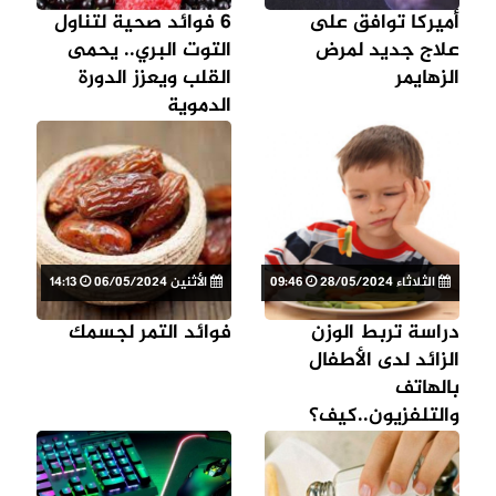
أميركا توافق على
6 فوائد صحية لتناول
علاج جديد لمرض
التوت البري.. يحمى
الزهايمر
القلب ويعزز الدورة
الدموية
الثلاثاء 28/05/2024
09:46
الأثنين 06/05/2024
14:13
دراسة تربط الوزن
فوائد التمر لجسمك
الزائد لدى الأطفال
بالهاتف
والتلفزيون..كيف؟