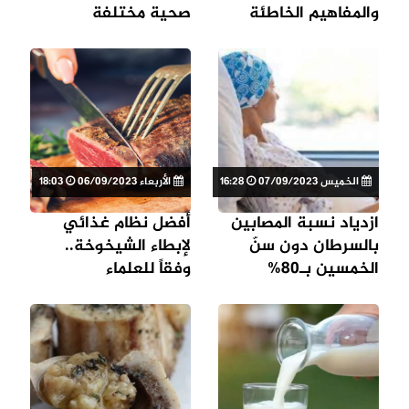
والمفاهيم الخاطئة
صحية مختلفة
الخميس 07/09/2023
16:28
الأربعاء 06/09/2023
18:03
ازدياد نسبة المصابين
أفضل نظام غذائي
بالسرطان دون سنّ
لإبطاء الشيخوخة..
الخمسين بـ80%
وفقاً للعلماء